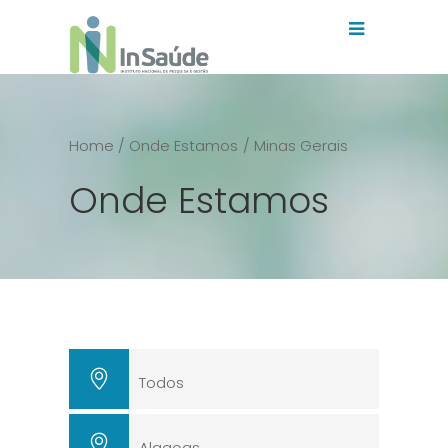
Home
/ Onde Estamos
/ Minas Gerais
Onde Estamos
Todos
Alagoas